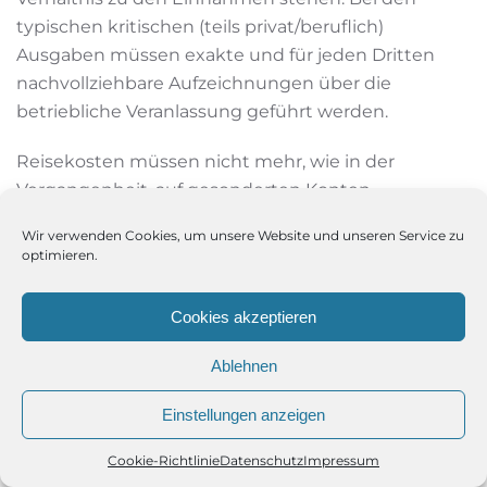
typischen kritischen (teils privat/beruflich)
Ausgaben müssen exakte und für jeden Dritten
nachvollziehbare Aufzeichnungen über die
betriebliche Veranlassung geführt werden.
Reisekosten müssen nicht mehr, wie in der
Vergangenheit, auf gesonderten Konten
aufgezeichnet werden. Alle Vereinbarungen,
Wir verwenden Cookies, um unsere Website und unseren Service zu
Zahlungen, Leistungen usw. zwischen der
optimieren.
Gesellschaft und ihren Gesellschaftern müssen
dem so genannten Drittvergleich standhalten.
Cookies akzeptieren
Das bedeutet, die Ausgaben werden bewertet, wie
Ablehnen
bei einem Verkauf an eine fremde Person. Ist dies
nicht der Fall, wird der Mehrbetrag als „verdeckte
Einstellungen anzeigen
Gewinnausschüttung“ behandelt und das kostet
Cookie-Richtlinie
Datenschutz
Impressum
letztlich mehr Geld als es Vorteile bringt.